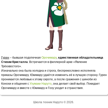
Гурен
– бывшая подопечная
Орочимару
,
единственная обладательница
Стихии Кристалла
. Встречается в филлерной арке «Явление
Трёххвостого».
Изначально она была холодна и строга, беспрекословно исполняла
приказы Орочимару. Юкимару удаётся изменить её в лучшую сторону. Гурен
проникается любовью к этому сироте, а после сражения с шиноби из
Конохи и общения с
Узумаки Наруто
, она делает свой выбор. Покидает
Орочимару и вместе с Юкимару и Гозу уходит в странствия.
Школа техник Наруто © 2026.