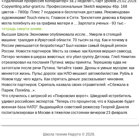
«Удаленная профессия Копирайтер» за 2 недели! Старт уроков 25.02.2019.
Copywriting.artur-grant.ru. Профессиональные Sketch маркеры 46р. 168
цветов – 7800р. Плюс 7 подарков и бесплатная доставка. Рекомендован
художниками! Touch-new.ru. Главное в Сети. Трехлетняя девочка в Кирове
могла погибнуть из-за графика матери и ... Зарплата ученых - 93 тыс -
тетрадь смерти аниме
.
Высшая Школа Экономики опубликовала иссле... Умерли в стоящей
машине: трагедия в Иркутской области. 70 тысяч за год. Как и почему в
России уменьшается безработица? Был назван самый бедный регион
России. Новости партнеров. Месть за семью: как Калоев вершил самосуд.
Пятеро человек в шкурах животных: кто убил группу Дятлова. Глеб Никитин
отреагировал на послания Путина: меры приняты. Терешкову едва не
затоптали после речи Путина. Читайте также. Дроны и умные мусорки: как
меняется жизнь. Пульс дороги: как НЛО мешают автомобилистам. Рубль в
Новом году: чего ждать. Как спрятать деньги: рассказывает чиновник.
Новости партнеров. Скрипаль назвала своих отравителей. «Сбежала в
Париж. Погибла...».
Что случилось с актрисой из «Покровских ворот». Шведский истребитель
удивил российских экспертов. "Теперь сто процентов, что в Харькове будет
военная база НАТО". Выдающийся советский режиссер Георгий Данеля
госпитализирован в Москве в тяжелом состоянии вечером 23 февраля.
Школа техник Наруто © 2026.