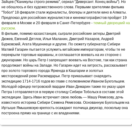
Зайцев ("Каникулы строго режима", сериал "Диверсант. Конец войны"). Но
не обошлось и без художественного слова. Первыми зрителями фильма
"Тобол" 18 февраля стали журналисты, блогеры и деятели кино в Алматы.
Предпоказ для российских журналистов и кинематографистов пройдет 19
февраля в Москве и 20 февраля в Санкт-Петербурге -
темный дворецкий на
русском
.
В фильме, помимо казахстанцев, сыграли российские актеры Дмитрий
Дюжев, Евгений Дятлов, Илья Маланин, Дмитрий Назаров, Андрей
Бурковский, Агата Муцениеце и другие. По сюжету губернатор Сибири
Матвей Гагарин пытается услужить китайским императорам, чтобы те не
перекрыли торговые караваны, и соглашается воевать на их стороне с
джунгарами. Но царь Петр I запрещает воевать на Востоке, так как страна
продолжает войны на Западе. Но Гагарин идет на хитрость, рассказывает
про золото торгового города Яркенда в Кашгарии и золотых
месторождений реки Раскемдарьи. Петр приказывает снарядить
экспедицию 1714-1716 годов во главе с полковником Иваном Бухгольцем.
Молодой офицер петровской гвардии Иван Демарин также по указу царя
Петра I отправляется в первую столицу Сибири Тобольск в составе этой
экспедиции. Здесь Иван встречает свою любовь — Машу Ремезову, дочь
известного историка Сибири Семена Ремезова. Основанную Бухгольцем на
Иртыше Ямышевскую крепость осаждают полчища джунгар, поскольку она
построена прямо на границе с их владениями.