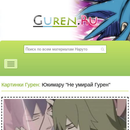
Картинки Гурен:
Юкимару "Не умирай Гурен"