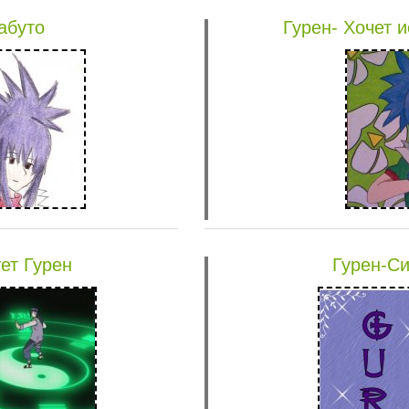
абуто
Гурен- Хочет 
ет Гурен
Гурен-С