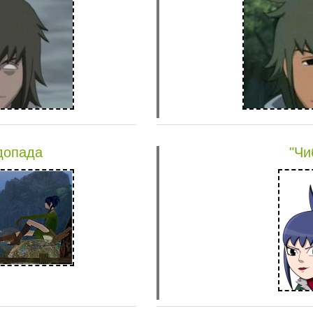
допада
"Чи