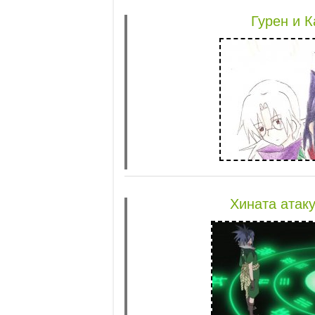
Гурен и К
Хината атаку