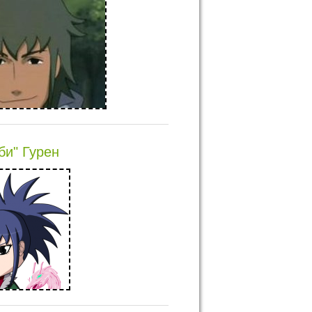
би" Гурен