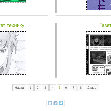
ет технику
Газе
Назад
1
2
3
4
5
6
7
8
Далее